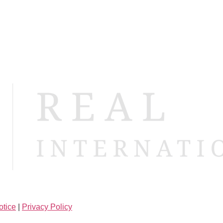
Us
About You
Invest with Real
Asset Management
Real Estate B
otice
|
Privacy Policy