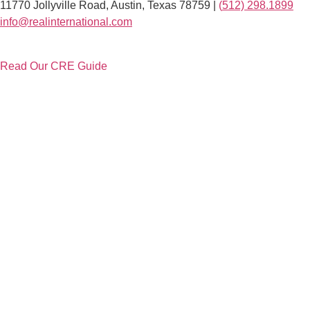
11770 Jollyville Road, Austin, Texas 78759 |
(
512) 298.1899
info@realinternational.com
Read Our CRE Guide