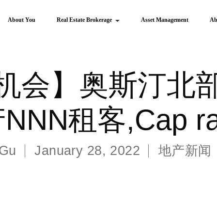
About You
Real Estate Brokerage
Asset Management
Ab
机会】奥斯汀北
NN租客,Cap rat
 Gu
January 28, 2022
地产新闻