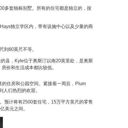
划新建900多套独栋别墅。所有的住宅都是独立的，按
庭，在Hays独立学区内，带有设施中心以及少量的商
0英尺到60英尺不等。
快的县，Kyle位于奥斯汀以南20英里处，是奥斯
择，房价和生活成本都比较低。
大量的住房和公园空间。紧接着一周后，Plum
，受到人们热烈的欢迎。
明年开放。预计将有2500套住宅，15万平方英尺的零售
6亿美元之间。