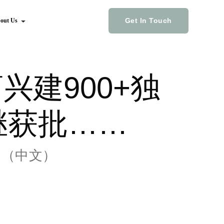
Get In Touch
out Us
兴建900+独
继获批……
闻（中文）