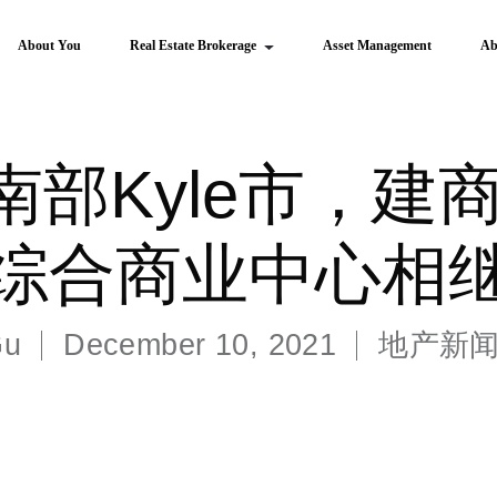
About You
Real Estate Brokerage
Asset Management
Ab
部Kyle市，建商
综合商业中心相
Gu
December 10, 2021
地产新