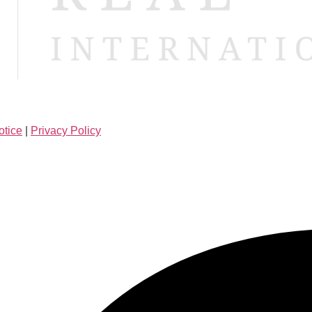
otice
|
Privacy Policy