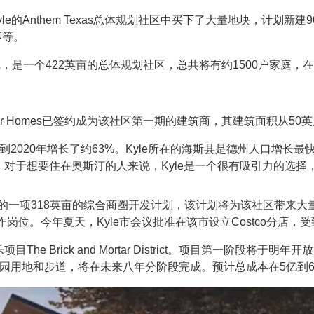
在Kyle的Anthem Texas总体规划社区中买下了大量地块，计
不等。
M 150沿线，是一个422英亩的总体规划社区，总共将有约1500户家
ott Felder Homes已签约成为该社区第一期的建筑商，其建筑面积从5
年到2020年增长了约63%。Kyle所在的海斯县是德州人口增长最
心。对于想要住在奥斯汀的人来说，Kyle是一个很有吸引力的选
产公司的一项318英亩的综合商圈开发计划，该计划将为该社区带来
工作岗位。今年夏天，Kyle市会议批准在该市设立Costco分店
The Brick and Mortar District。项目第一阶段将于
公园用地和步道，将在未来八年分阶段完成。预计总成本在5亿到