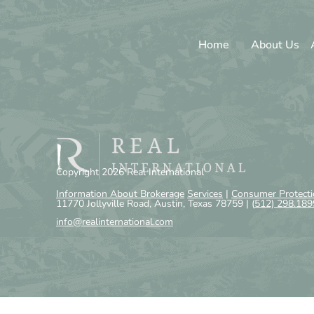
Home
About Us
Copyright 2026 Real International
Information About Brokerage
Services
|
Consumer Protecti
11770 Jollyville Road, Austin, Texas 78759 |
(
512) 298.189
info@realinternational.com