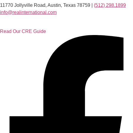
11770 Jollyville Road, Austin, Texas 78759 |
(
512) 298.1899
info@realinternational.com
Read Our CRE Guide