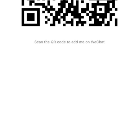
Home
About Us
About You