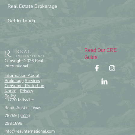
Real Estate Brokerage
Get In Touch
Read Our CRE
Guide
Copyright 2026 Real
International
Information About
Brokerage
Services
|
Consumer Protection
Notice
|
Privacy
Policy
11770 Jollyville
Road, Austin, Texas
78759 |
(
512)
298.1899
info@realinternational.com